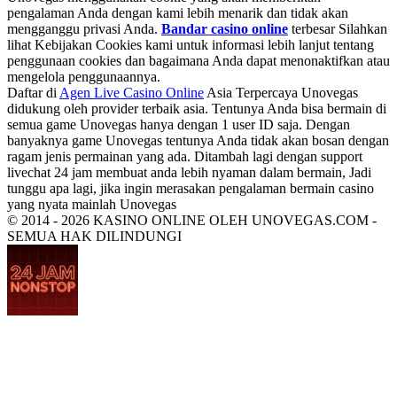
pengalaman Anda dengan kami lebih menarik dan tidak akan
mengganggu privasi Anda.
Bandar casino online
terbesar Silahkan
lihat Kebijakan Cookies kami untuk informasi lebih lanjut tentang
penggunaan cookies dan bagaimana Anda dapat menonaktifkan atau
mengelola penggunaannya.
Daftar di
Agen Live Casino Online
Asia Terpercaya Unovegas
didukung oleh provider terbaik asia. Tentunya Anda bisa bermain di
semua game Unovegas hanya dengan 1 user ID saja. Dengan
banyaknya game Unovegas tentunya Anda tidak akan bosan dengan
ragam jenis permainan yang ada. Ditambah lagi dengan support
livechat 24 jam membuat anda lebih nyaman dalam bermain, Jadi
tunggu apa lagi, jika ingin merasakan pengalaman bermain casino
yang nyata mainlah Unovegas
© 2014 - 2026 KASINO ONLINE OLEH UNOVEGAS.COM -
SEMUA HAK DILINDUNGI