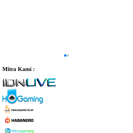
Mitra Kami :