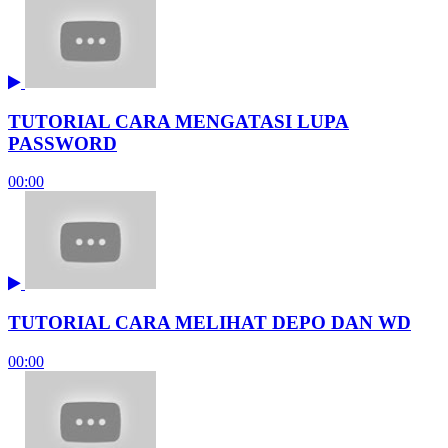
TUTORIAL CARA MENGATASI LUPA
PASSWORD
00:00
TUTORIAL CARA MELIHAT DEPO DAN WD
00:00