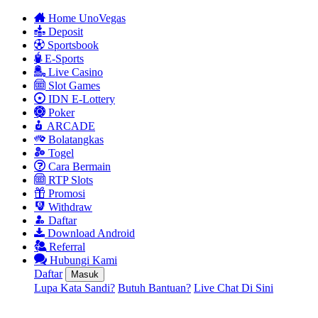
Home UnoVegas
Deposit
Sportsbook
E-Sports
Live Casino
Slot Games
IDN E-Lottery
Poker
ARCADE
Bolatangkas
Togel
Cara Bermain
RTP Slots
Promosi
Withdraw
Daftar
Download Android
Referral
Hubungi Kami
Daftar
Masuk
Lupa Kata Sandi?
Butuh Bantuan?
Live Chat Di Sini