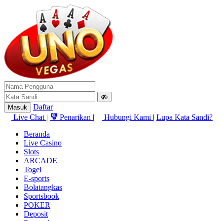
Daftar
Masuk
Live Chat
|
Penarikan
|
Hubungi Kami
|
Lupa Kata Sandi?
Beranda
Live Casino
Slots
ARCADE
Togel
E-sports
Bolatangkas
Sportsbook
POKER
Deposit