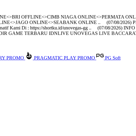
LINE<>BRI OFFLINE<>CIMB NIAGA ONLINE<>PERMATA O
NLINE<>JAGO ONLINE<>SEABANK ONLINE ..
(07/08/2026)
P
rnatif Kami Di : https://shortku.id/unovegas-gg ..
(07/08/2026)
INFO
DIR GAME TERBARU IDNLIVE UNOVEGAS LIVE BACCARA
RY
PROMO
PRAGMATIC PLAY
PROMO
PG Soft