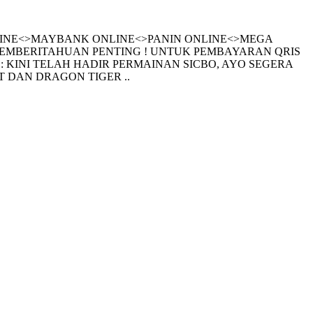
NLINE<>MAYBANK ONLINE<>PANIN ONLINE<>MEGA
EMBERITAHUAN PENTING ! UNTUK PEMBAYARAN QRIS
 : KINI TELAH HADIR PERMAINAN SICBO, AYO SEGERA
T DAN DRAGON TIGER ..